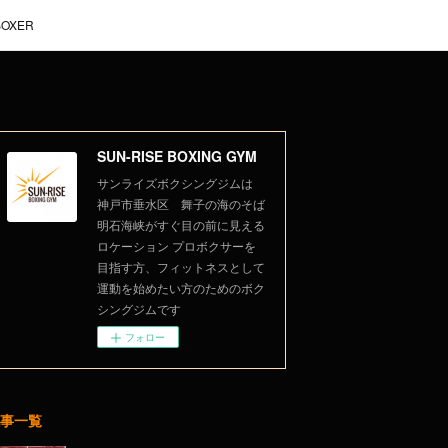
BOXER
SUN-RISE BOXING GYM
サンライズボクシングジムは
神戸市垂水区 舞子の海のそば
明石海峡がすぐ目の前に見える
ロケーション プロボクサーを
目指す方、フィットネスとして
運動を始めたい方のためのボク
シングジムです
フォロー
事一覧