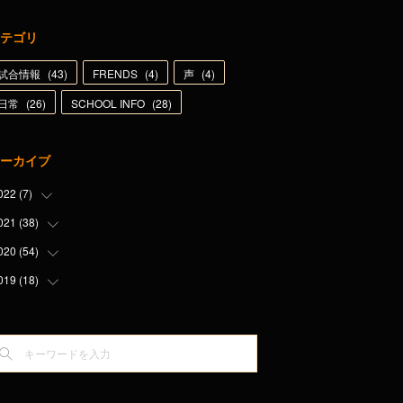
テゴリ
試合情報
(
43
)
FRENDS
(
4
)
声
(
4
)
日常
(
26
)
SCHOOL INFO
(
28
)
ーカイブ
022
(
7
)
021
(
38
(
1
)
)
(
1
)
020
(
54
(
1
)
)
(
3
)
(
6
)
019
(
18
(
5
)
)
(
1
)
(
5
)
(
2
)
(
9
)
(
1
)
(
5
)
(
7
)
(
8
)
(
5
)
(
5
)
(
1
)
(
5
)
(
5
)