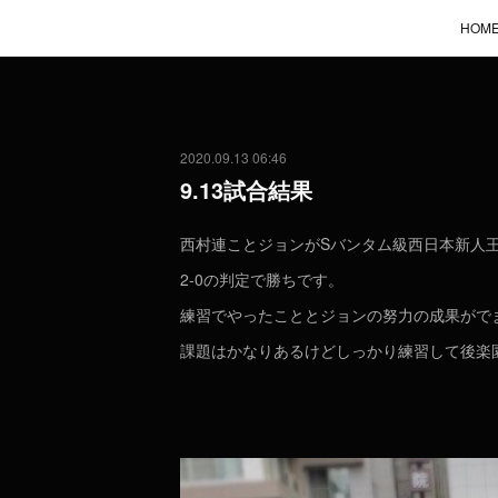
HOM
2020.09.13 06:46
9.13試合結果
西村連ことジョンがSバンタム級西日本新人
2-0の判定で勝ちです。
練習でやったこととジョンの努力の成果がで
課題はかなりあるけどしっかり練習して後楽