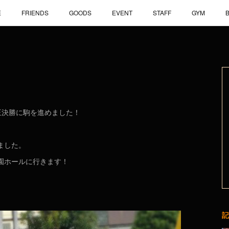
E
FRIENDS
GOODS
EVENT
STAFF
GYM
王決勝に駒を進めました！
ました。
園ホールに行きます！
記