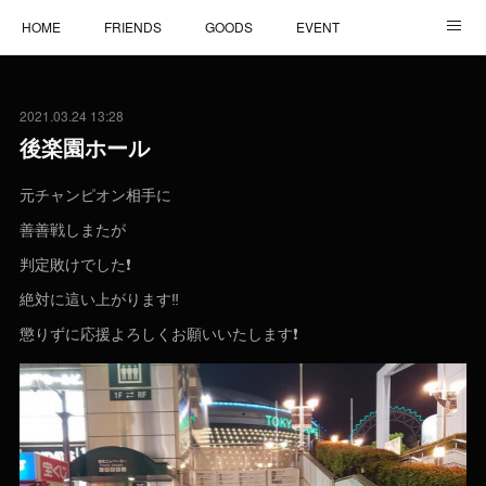
HOME
FRIENDS
GOODS
EVENT
STAFF
GYM
BOXER
2021.03.24 13:28
後楽園ホール
元チャンピオン相手に
善善戦しまたが
判定敗けでした❗
絶対に這い上がります‼️
懲りずに応援よろしくお願いいたします❗