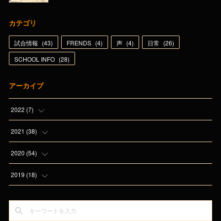
カテゴリ
試合情報
(
43
)
FRENDS
(
4
)
声
(
4
)
日常
(
26
)
SCHOOL INFO
(
28
)
アーカイブ
2022
(
7
)
(
1
)
2021
(
38
)
(
1
)
(
1
)
2020
(
54
)
(
3
)
(
6
)
(
5
)
2019
(
18
)
(
1
)
(
5
)
(
2
)
(
9
)
(
1
)
(
5
)
(
7
)
(
8
)