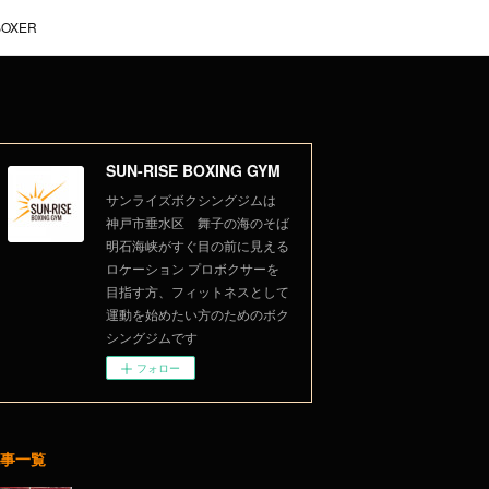
BOXER
SUN-RISE BOXING GYM
サンライズボクシングジムは
神戸市垂水区 舞子の海のそば
明石海峡がすぐ目の前に見える
ロケーション プロボクサーを
目指す方、フィットネスとして
運動を始めたい方のためのボク
シングジムです
フォロー
事一覧