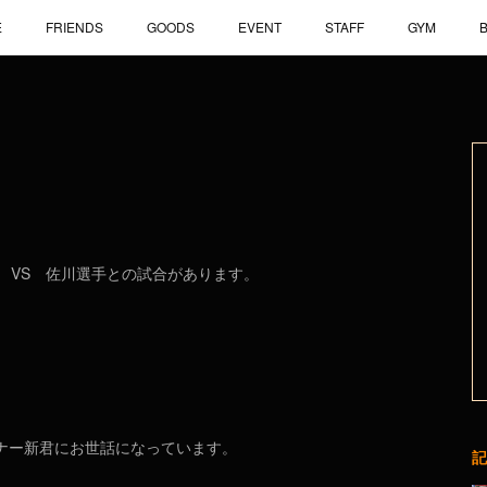
E
FRIENDS
GOODS
EVENT
STAFF
GYM
 VS 佐川選手との試合があります。
！
オーナー新君にお世話になっています。
記