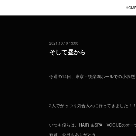
HOM
2021.10.10 13:00
そして昼から
今週の14日、東京・後楽園ホールでの小坂烈
2人でがっつり気合入れに行ってきました！
いつも僕らは、HAIR ＆SPA VOGUEの
新君、今日もありがとう。