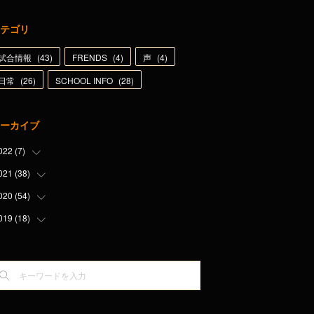
テゴリ
試合情報
(
43
)
FRENDS
(
4
)
声
(
4
)
日常
(
26
)
SCHOOL INFO
(
28
)
ーカイブ
022
(
7
)
021
(
38
(
1
)
)
(
1
)
020
(
54
(
1
)
)
(
3
)
(
6
)
019
(
18
(
5
)
)
(
1
)
(
5
)
(
2
)
(
9
)
(
1
)
(
5
)
(
7
)
(
8
)
(
5
)
(
5
)
(
1
)
(
5
)
(
5
)