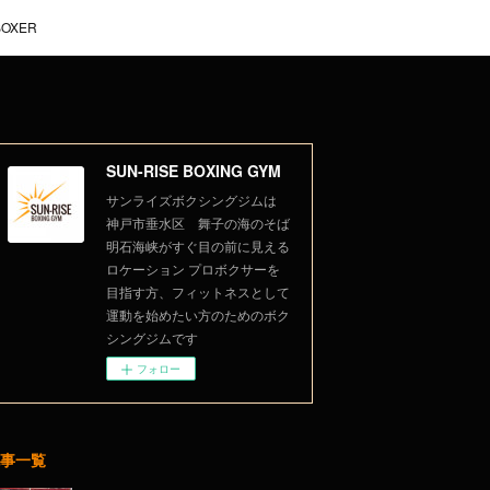
BOXER
SUN-RISE BOXING GYM
サンライズボクシングジムは
神戸市垂水区 舞子の海のそば
明石海峡がすぐ目の前に見える
ロケーション プロボクサーを
目指す方、フィットネスとして
運動を始めたい方のためのボク
シングジムです
フォロー
事一覧