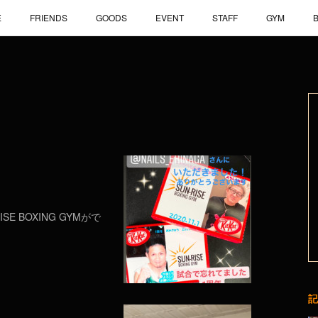
E
FRIENDS
GOODS
EVENT
STAFF
GYM
 BOXING GYMがで
記