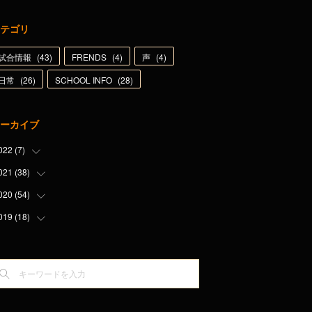
テゴリ
試合情報
(
43
)
FRENDS
(
4
)
声
(
4
)
日常
(
26
)
SCHOOL INFO
(
28
)
ーカイブ
022
(
7
)
021
(
38
(
1
)
)
(
1
)
020
(
54
(
1
)
)
(
3
)
(
6
)
019
(
18
(
5
)
)
(
1
)
(
5
)
(
2
)
(
9
)
(
1
)
(
5
)
(
7
)
(
8
)
(
5
)
(
5
)
(
1
)
(
5
)
(
5
)