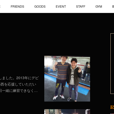
E
FRIENDS
GOODS
EVENT
STAFF
GYM
しました。2013年にデビ
小西を応援していただい
日一緒に練習できなく…
記