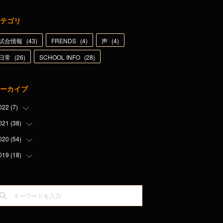
テゴリ
試合情報
(
43
)
FRENDS
(
4
)
声
(
4
)
日常
(
26
)
SCHOOL INFO
(
28
)
ーカイブ
022
(
7
)
021
(
38
(
1
)
)
(
1
)
020
(
54
(
1
)
)
(
3
)
(
6
)
019
(
18
(
5
)
)
(
1
)
(
5
)
(
2
)
(
9
)
(
1
)
(
5
)
(
7
)
(
8
)
(
5
)
(
5
)
(
1
)
(
5
)
(
5
)