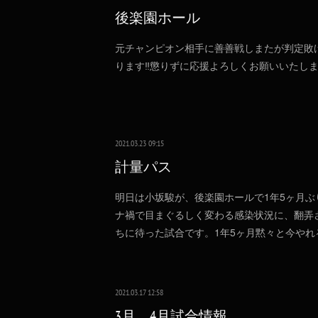
後楽園ホール
元チャンピオン相手に善善戦しまたが判定敗
ります‼️懲りずに応援よろしくお願いいたしま
2021.03.23 09:15
計量パス
明日は小坂駿が、後楽園ホールで1年5ヶ月
ナ禍で目まぐるしく変わる感染状況に、翻弄さ
ちに待った試合です。1年5ヶ月黙々と今や
2021.03.17 12:58
3月、4月試合情報