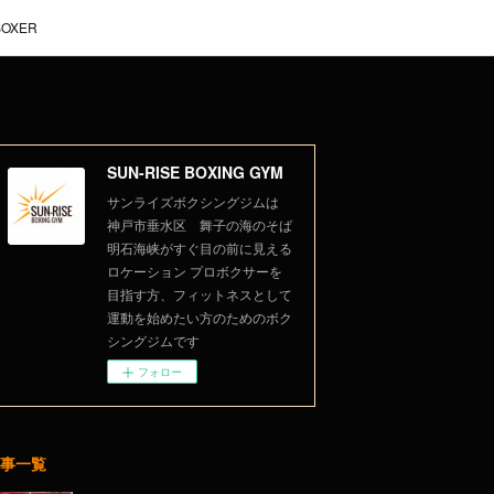
BOXER
SUN-RISE BOXING GYM
サンライズボクシングジムは
神戸市垂水区 舞子の海のそば
明石海峡がすぐ目の前に見える
ロケーション プロボクサーを
目指す方、フィットネスとして
運動を始めたい方のためのボク
シングジムです
フォロー
事一覧