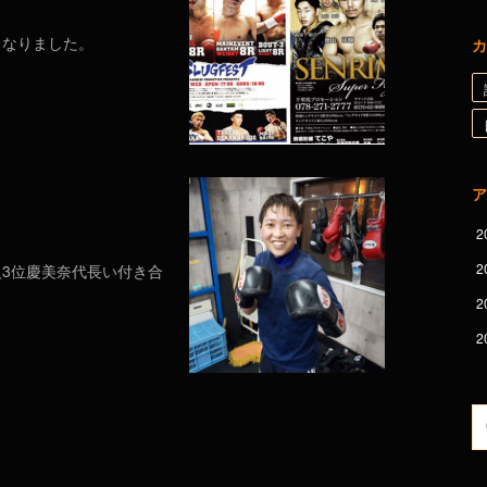
となりました。
カ
ア
2
2
級3位慶美奈代長い付き合
2
2